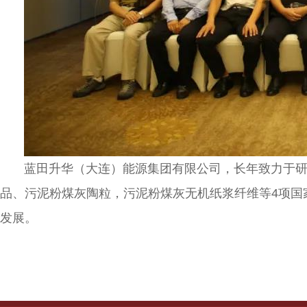
蓝田升华（大连）能源集团有限公司，长年致力于研究
品、污泥粉煤灰陶粒，污泥粉煤灰无机纸浆纤维等
4
项国
发展。