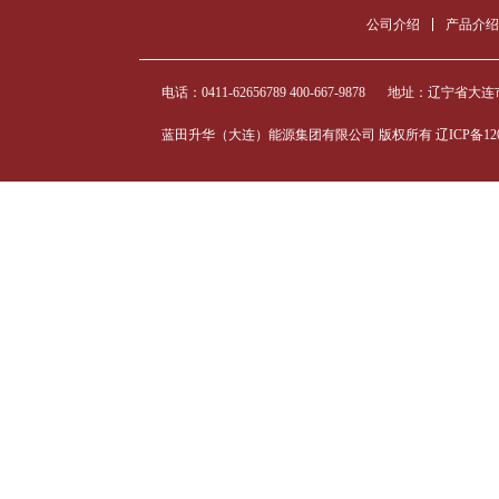
公司介绍
产品介绍
电话：0411-62656789 400-667-9878
地址：辽宁省大连市
蓝田升华（大连）能源集团有限公司 版权所有
辽ICP备120